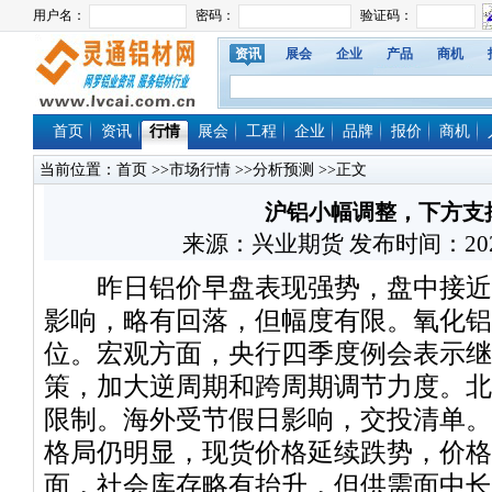
资讯
展会
企业
产品
商机
首页
资讯
行情
展会
工程
企业
品牌
报价
商机
当前位置：
首页
>>
市场行情
>>
分析预测
>>正文
沪铝小幅调整，下方支
来源：兴业期货 发布时间：2025/12
昨日铝价早盘表现强势，盘中接近
影响，略有回落，但幅度有限。氧化铝
位。宏观方面，央行四季度例会表示继
策，加大逆周期和跨周期调节力度。北
限制。海外受节假日影响，交投清单。
格局仍明显，现货价格延续跌势，价格
面，社会库存略有抬升，但供需面中长