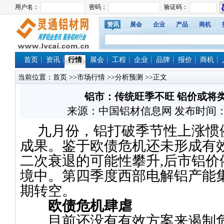
资讯
展会
企业
产品
商机
首页
资讯
行情
展会
工程
企业
品牌
报价
商机
当前位置：
首页
>>
市场行情
>>
分析预测
>>正文
铝市：传统旺季不旺 铝价或将类
来源：中国铝材信息网 发布时间：2011/
九月份，铝打破季节性上涨惯
成果。鉴于欧债危机还未形成有
二次衰退的可能性攀升
,
后市铝价
境中。第四季度西部电解铝产能
期转空。
欧债危机肆虐
目前还没有有效方案来遏制