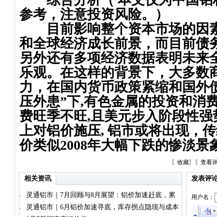
参考，注意投资风险。）
目前影响整个资本市场的因素
和全球经济成长前景，而目前债
另外还有多项经济数据表明未来
乐观。在这样的背景下，大多数
力，在国内货币政策紧缩和国外债
压外患”下
,
有色金属的投资和消
费旺季不旺
,
且美元步入阶段性强
上对铝价施压
,
铝市或将出现，传
价类似
2008
年大幅下跌的惨淡景
〖
收藏
〗〖
查看
相关资讯
发表评
灵通铝市｜7月回顾与8月展望：铝价加速赶底，累
用户名：
库与减产博弈加剧
灵通铝市｜6月铝价加速寻底，库存拐点隐现与成本