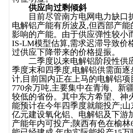
供应向过剩倾斜
目前尽管南方电网电力缺口
电解铝产能有所波及
,
但西部产能
影响的产能。由于供应弹性较小
IS-LM
模型估算
,
需求迟滞导致价
过供应下降带来的价格提振。
二季度以来电解铝阶段性供应
季度末和四季度
,
电解铝供需面逐
计
,
目前国内正在上马的电解铝项
770
余万吨
,
主要集中在青海、新
较低的省份。其中东方希望、神
能预计在今年四季度就能投产
;
山
亿元建设氧化铝、电解铝及下游
产能年内可投产
;
陕西有色在榆林
能已经建成
,
年内实际能投产
15
万