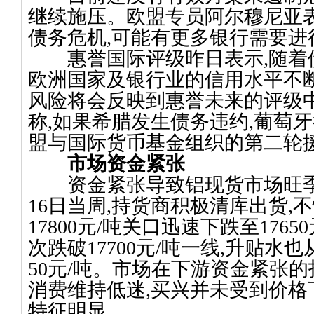
继续施压。欧盟专员阿尔穆尼亚
债务危机
,
可能有更多银行需要进
惠誉国际评级昨日表示
,
随着
欧洲国家及银行业的信用水平不
风险将会反映到惠誉未来的评级
称
,
如果希腊发生债务违约
,
葡萄牙
盟与国际货币基金组织的第二轮
市场资金紧张
资金紧张导致铝现货市场旺季
16
日
当周
,
持货商积极清库出货
,
不
17800
元
/
吨关口迅速下跌至
17650
次跌破
17700
元
/
吨一线
,
升贴水也
50
元
/
吨。市场在下游资金紧张的
消费维持低迷
,
买兴并未受到价格
特征明显。