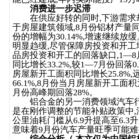
消费进一步迟滞
在供应好转的同时
,
下游需求
于房屋建筑领域
,8
月份铝材产量
份的增幅为
30.14%,
增速继续放缓
明显趋缓
,
尽管保障房投资和开工
品房投资和开工的回落缺口
,1
—
8
同比增长
33.2%,
较
1
—
7
月份回落
0
房屋新开工面积同比增长
25.8%,
66.1%,8
月份当月房屋新开工面积
月份高峰期回落
28%
。
铝合金的另一消费领域汽车
是在刚作调整的节能补贴政策中
,
公里油耗门槛从
6.9
升
提高至
6.3
升
意味着
9
月份汽车产量旺季可能难
综合分析
（ 本文仅为中国