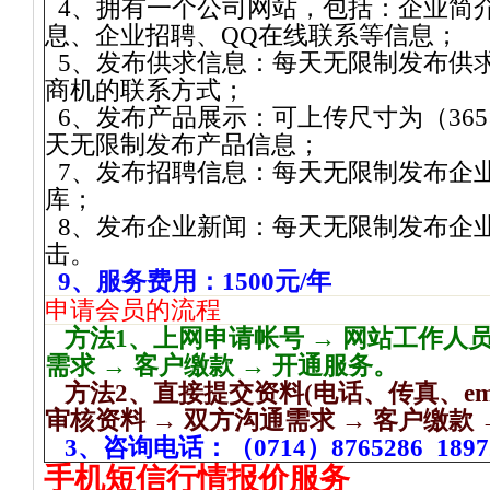
4
、拥有一个公司网站，包括：企业简
息、企业招聘、
QQ
在线联系等信息；
5
、发布供求信息：每天无限制发布供
商机的联系方式；
6
、发布产品展示：可上传尺寸为（
365
天无限制发布产品信息；
7
、发布招聘信息：每天无限制发布企
库；
8
、发布企业新闻：每天无限制发布企
击。
9
、服务费用：
1500
元
/
年
申请会员的流程
方法
1
、上网申请帐号 → 网站工作人
需求 → 客户缴款 → 开通服务。
方法
2
、直接提交资料
(
电话、传真、
em
审核资料 → 双方沟通需求 → 客户缴款 
3
、咨询电话：（
0714
）
8765286
1897
手机短信行情报价服务