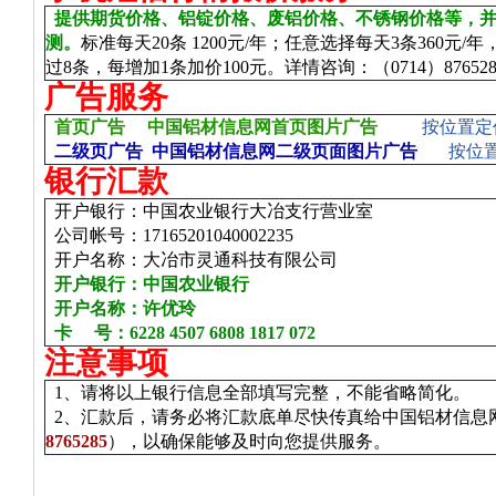
提供期货价格、铝锭价格、废铝价格、不锈钢价格等，
测。
标准每天
20
条
1200
元
/
年；任意选择每天
3
条
360
元
/
年
过
8
条，每增加
1
条加价
100
元。详情咨询：（
0714
）
87652
广告服务
首页广告
中国铝材信息网首页图片广告
按位置
定
二级页广告
中国铝材信息网二级页面图片广告
按位
银行汇款
开户银行：中国农业银行大冶支行营业室
公司帐号：
17
165201040002235
开户名称：大冶市灵通科技有限公司
开户银行：中国农业银行
开户名称：许优玲
卡
号：
6228 4507 6808 1817 072
注意事项
1
、请将以上银行信息全部填写完整，不能省略简化。
2
、汇款后，请务必将汇款底单尽快传真给中国铝材信息
8765285
），以确保能够及时向您提供服务。