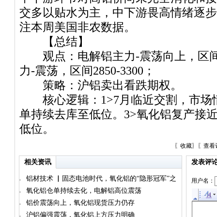
交多以贴水为主，中下游畏高情绪逐步
注本周美国非农数据。
【总结】
观点：电解铝主力-震荡向上，区间198
力-震荡，区间2850-3300；
策略：沪铝卖出看跌期权。
核心逻辑：1>7月临近交割，市场情
单持续去库至低位。3>氧化铝复产接近
低位。
〖
收藏
〗〖
查看
相关资讯
发表评
铝材技术 ▏固态电池时代，氧化铝的“隐形冠军”之
用户名：
路
氧化铝仓单持续去化，电解铝高位震荡
铝价震荡向上，氧化铝现货压力仍存
沪铝偏强震荡，氧化铝上方压力明确