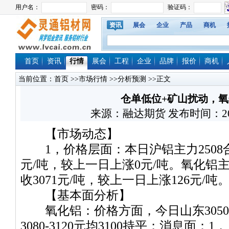
资讯
展会
企业
产品
商机
首页
资讯
行情
展会
工程
企业
品牌
报价
商机
当前位置：
首页
>>
市场行情
>>
分析预测
>>正文
仓单低位+矿山扰动，
来源：融达期货 发布时间：2025/7
【市场动态】
1，价格层面：本日沪铝主力2508合
元/吨，较上一日上涨0元/吨。氧化铝主
收3071元/吨，较上一日上涨126元/吨
【基本面分析】
氧化铝：价格方面，今日山东3050-3
3080-3120元均3100持平；消息面