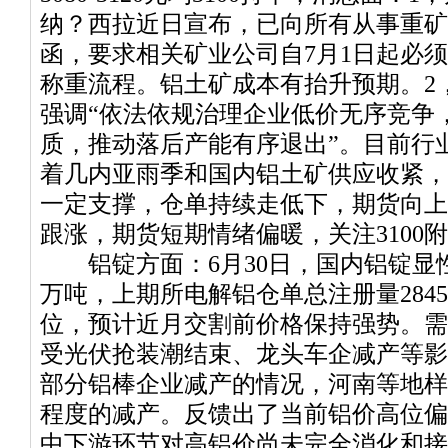
纳？西拉近日宣布，已向所有从事重矿
函，要求相关矿业公司自7月1日起必
称重流程。铝土矿成本有抬升预期。2
强调“依法依规治理企业低价无序竞争
质，推动落后产能有序退出”。目前行业
着几内亚雨季和国内铝土矿供应收紧，
一定支撑，仓单持续走低下，期货向上
跟涨，期货短期情绪偏暖，关注3100
铝锭方面：6月30日，国内铝锭显性库存
万吨，上期所电解铝仓单总注册量2845
位，预计近月交割前价格保持强势。需
受光伏抢装潮结束、龙头车企减产等影
部分铝棒企业减产的情况，河南等地样
程度的减产。反馈出了当前铝价高位偏
中下游环节对高铝价尚未完全消化和接