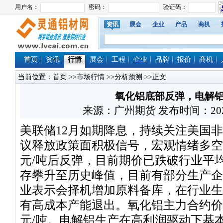
资讯
展会
企业
产品
商机
首页
资讯
行情
展会
工程
企业
品牌
报价
商机
当前位置：
首页
>>
市场行情
>>
分析预测
>>正文
氧化铝底部反弹，电解
来源：广州期货 发布时间：2025/12
美联储12月如期降息，持续关注美国
议释放政策面积极信号，宏观情绪多空交
元/吨后反弹，目前期价已跌破行业平
存攀升至历史峰值，目前有部分生产企
业表示会择机增加原料备库，在行业生
有高成本产能退出。氧化铝主力合约价格参
元/吨。电解铝生产在高利润驱动下基