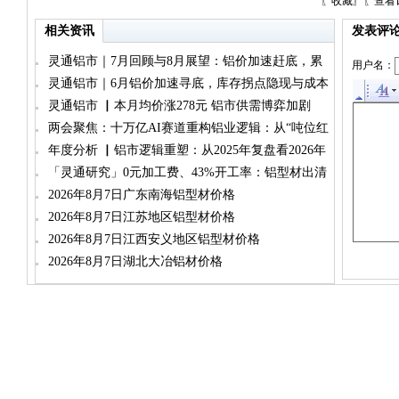
〖
收藏
〗〖
查看
相关资讯
发表评
灵通铝市｜7月回顾与8月展望：铝价加速赶底，累
用户名：
库与减产博弈加剧
灵通铝市｜6月铝价加速寻底，库存拐点隐现与成本
坍塌双重承压
灵通铝市 ▏本月均价涨278元 铝市供需博弈加剧
两会聚焦：十万亿AI赛道重构铝业逻辑：从“吨位红
利”到“品位跃迁”
年度分析 ▏铝市逻辑重塑：从2025年复盘看2026年
运行新主线（铝锭篇）
「灵通研究」0元加工费、43%开工率：铝型材出清
死局
2026年8月7日广东南海铝型材价格
2026年8月7日江苏地区铝型材价格
2026年8月7日江西安义地区铝型材价格
2026年8月7日湖北大冶铝材价格