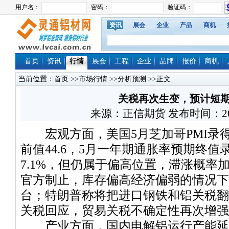
资讯
展会
企业
产品
商机
首页
资讯
行情
展会
工程
企业
品牌
报价
商机
当前位置：
首页
>>
市场行情
>>
分析预测
>>正文
关税再次生变，预计短
来源：正信期货 发布时间：2025/6
宏观方面，美国5月芝加哥PMI录得4
前值44.6，5月一年期通胀率预期终值录
7.1%，但仍属于偏高位置，滞涨概率
官方制止，库存偏高经济偏弱的情况下
台；特朗普称将把进口钢铁和铝关税翻
关税回应，贸易关税不确定性再次增强
产业方面，国内电解铝运行产能延