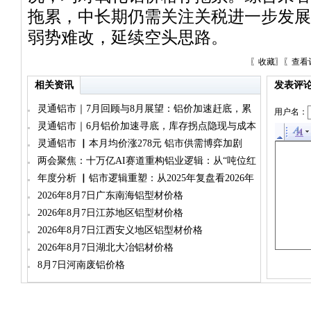
拖累，中长期仍需关注关税进一步发展
弱势难改，延续空头思路。
〖
收藏
〗〖
查看
相关资讯
发表评
灵通铝市｜7月回顾与8月展望：铝价加速赶底，累
用户名：
库与减产博弈加剧
灵通铝市｜6月铝价加速寻底，库存拐点隐现与成本
坍塌双重承压
灵通铝市 ▏本月均价涨278元 铝市供需博弈加剧
两会聚焦：十万亿AI赛道重构铝业逻辑：从“吨位红
利”到“品位跃迁”
年度分析 ▏铝市逻辑重塑：从2025年复盘看2026年
运行新主线（铝锭篇）
2026年8月7日广东南海铝型材价格
2026年8月7日江苏地区铝型材价格
2026年8月7日江西安义地区铝型材价格
2026年8月7日湖北大冶铝材价格
8月7日河南废铝价格