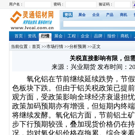
资讯
展会
企业
产品
商机
首页
资讯
行情
展会
工程
企业
品牌
报价
商机
当前位置：
首页
>>
市场行情
>>
分析预测
>>正文
关税直接影响有限，但
来源：兴业期货 发布时间：2025/4
氧化铝在节前继续延续跌势，节假
色板块下跌。但由于铝关税政策已提前
观方面，受政策影响全球经济衰退担忧
政策加码预期亦有增强，但短期内终端
将继续发酵。氧化铝方面，节前铝土矿
步下行预期较强，叠加现货价格仍在持
况，均对氧化铝价格存拖累。综合来看