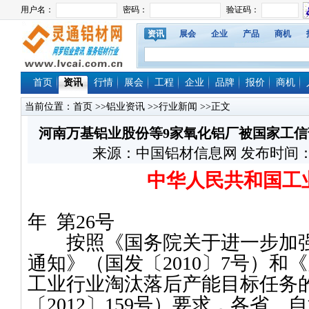
资讯
展会
企业
产品
商机
首页
资讯
行情
展会
工程
企业
品牌
报价
商机
当前位置：
首页
>>
铝业资讯
>>
行业新闻
>>正文
河南万基铝业股份等9家氧化铝厂被国家工
来源：中国铝材信息网 发布时间：2012/
中华人民共和国工
年
第
26
号
按照《国务院关于进一步加强
通知》（国发〔
2010
〕
7
号）和《
工业行业淘汰落后产能目标任务
〔
2012
〕
159
号）要求，各省、自