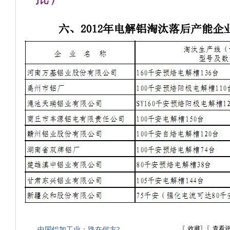
〖
收藏
〗〖
查看
中国铝加工业：路在何方?