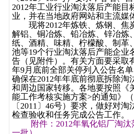
2012
年工业行业淘汰落后产能目
业，并在当地政府网站和主流媒
现将
2012
年炼铁、炼钢、焦
解铝、铜冶炼、铅冶炼、锌冶炼
纸、酒精、味精、柠檬酸、制革
池等
19
个行业淘汰落后产能企业
告（见附件）。有关方面要采取
年
9
月底前全部关停列入公告名单
确保在
2012
年年底前彻底拆除淘
和周边国家转移。各地要按照《
能工作考核实施方案
>
的通知》（
〔
2011
〕
46
号）要求，做好对淘
检查验收和任务完成公告工作。
附件：
2012
年氧化铝厂淘汰
一批）