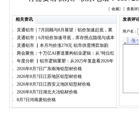
〖
收藏
〗〖
查看评
相关资讯
发表评
灵通铝市｜7月回顾与8月展望：铝价加速赶底，累
用户名：
库与减产博弈加剧
灵通铝市｜6月铝价加速寻底，库存拐点隐现与成本
坍塌双重承压
灵通铝市 ▏本月均价涨278元 铝市供需博弈加剧
两会聚焦：十万亿AI赛道重构铝业逻辑：从“吨位红
利”到“品位跃迁”
年度分析 ▏铝市逻辑重塑：从2025年复盘看2026年
运行新主线（铝锭篇）
2026年8月7日广东南海铝型材价格
2026年8月7日江苏地区铝型材价格
2026年8月7日江西安义地区铝型材价格
2026年8月7日湖北大冶铝材价格
8月7日河南废铝价格