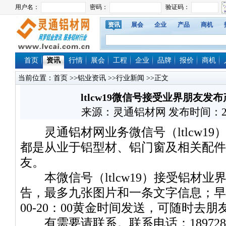
资讯
展会
企业
产品
商机
首页
资讯
行情
展会
工程
企业
品牌
报价
商机
当前位置：
首页
>>
铝业资讯
>>
行业新闻
>>正文
ltlcw19微信号接受业界朋友
来源：灵通铝材网 发布时间：2020/7
灵通铝材网业务微信号（ltlcw19）
都是从业于铝型材、铝门窗及相关配件
友。
本微信号（ltlcw19）接受铝材业
告，最多九张图片和一条文字信息；早9：0
00-20：00黄金时间发送，可随时去
有需要请联系。联系电话：1897280