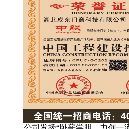
公司发扬“卧薪尝胆、力创一