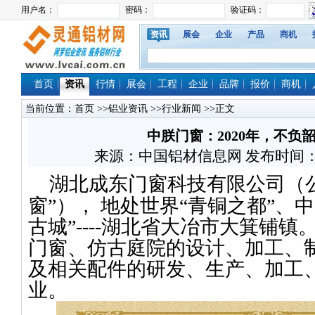
资讯
展会
企业
产品
商机
首页
资讯
行情
展会
工程
企业
品牌
报价
商机
当前位置：
首页
>>
铝业资讯
>>
行业新闻
>>正文
中朕门窗：2020年，不负
来源：中国铝材信息网 发布时间：2020/
湖北成东门窗科技有限公司（
窗”）， 地处世界“青铜之都”、中
古城”----湖北省大冶市大箕铺
门窗、仿古庭院的设计、加工、
及相关配件的研发、生产、加工
业。