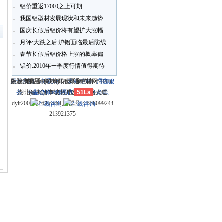
似08年惨淡景象
铝价重返17000之上可期
〗
我国铝型材发展现状和未来趋势
国庆长假后铝价将有望扩大涨幅
月评:大跌之后 沪铝面临最后防线
春节长假后铝价格上涨的概率偏
大
铝价:2010年一季度行情值得期待
关于我们
大冶市灵通科技有限公司 @ （435100）
版权所有 © 2006-2026灵通铝材网
电话：(0714)8765286 传真：
-
联系我们
-
本站招聘
-
广告服
鄂ICP
务
湖北省大冶市城北开发区新冶大道
-
商业合作
(0714)8765285 电子邮件：
备12005698号-1
-
服务内容
51La
-
服务条款
dylt2006@163.com QQ群号：558099248
213921375