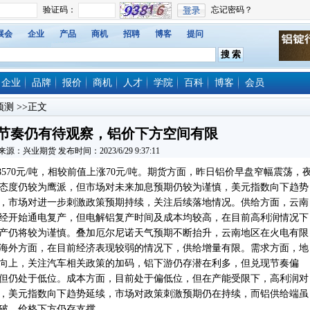
展会
企业
产品
商机
招聘
博客
提问
企业
品牌
报价
商机
人才
学院
百科
博客
会员
预测
>>正文
节奏仍有待观察，铝价下方空间有限
来源：兴业期货 发布时间：2023/6/29 9:37:11
70元/吨，相较前值上涨70元/吨。期货方面，昨日铝价早盘窄幅震荡，
态度仍较为鹰派，但市场对未来加息预期仍较为谨慎，美元指数向下趋势
，市场对进一步刺激政策预期持续，关注后续落地情况。供给方面，云南
经开始通电复产，但电解铝复产时间及成本均较高，在目前高利润情况下
产仍将较为谨慎。叠加厄尔尼诺天气预期不断抬升，云南地区在火电有限
海外方面，在目前经济表现较弱的情况下，供给增量有限。需求方面，地
向上，关注汽车相关政策的加码，铝下游仍存潜在利多，但兑现节奏偏
但仍处于低位。成本方面，目前处于偏低位，但在产能受限下，高利润对
，美元指数向下趋势延续，市场对政策刺激预期仍在持续，而铝供给端虽
破，价格下方仍存支撑。