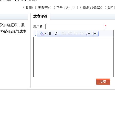
〖
收藏
〗〖
查看评论
〗〖字号：
大
中
小
〗〖阅读：1039次〗〖
关闭
发表评论
铝价加速赶底，累
用户名：
*
存拐点隐现与成本