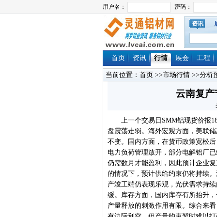
资讯
首页
资讯
行情
展会
工程
当前位置：
首页
>>
市场行情
>>
分析
云南复产
上一个交易日SMM铝现货价报185
盘震荡走弱。海外宏观方面，美联储
不变。国内方面，在货币政策宽松后
电力负荷管理放开，部分电解铝厂已
仍需数月才能盈利，因此预计企业复
的情况下，预计供给约束仍将持续。
产竣工端仍表现乐观，光伏需求持续
缓。库存方面，国内库存有所抬升，
产量释放的刺激作用有限。综合来看
有边际利空，但产量约束暂时难以打