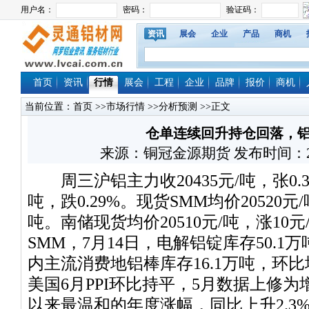
资讯
展会
企业
产品
商机
首页
资讯
行情
展会
工程
企业
品牌
报价
商机
当前位置：
首页
>>
市场行情
>>
分析预测
>>正文
仓单连续回升持仓回落，
来源：铜冠金源期货 发布时间：2025/7
周三沪铝主力收20435元/吨，张0.34
吨，跌0.29%。现货SMM均价20520元
吨。南储现货均价20510元/吨，涨10元
SMM，7月14日，电解铝锭库存50.1
内主流消费地铝棒库存16.1万吨，环比
美国6月PPI环比持平，5月数据上修为增
以来最温和的年度涨幅，同比上升2.3