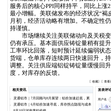
服务后的核心PPI同样持平，同比上涨2.
最小增幅。美联储发布的经济状况“褐皮
月初，经济活动略有增加。不确定性仍
持谨慎。
市场继续关注美联储动向及关税变
仍有承压。基本面供应铸锭量稍有提升
工率环比回落，短时预计延续偏弱状态
货端，仓单库存连续两日快速回升，持
调整。关注供应端铝锭铸锭量缓慢回升
度，对库存的反馈。
〖
收藏
〗〖
查看
相关资讯
发表评
灵通铝市｜7月回顾与8月展望：铝价加速赶底，累
用户名：
库与减产博弈加剧
灵通铝市｜6月铝价加速寻底，库存拐点隐现与成本
坍塌双重承压
8月10日河南废铝价格