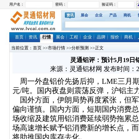
资讯
展会
企业
产品
商机
首页
资讯
行情
展会
工程
企业
品牌
报价
商机
当前位置：
首页
>>
市场行情
>>
分析预测
>>正文
灵通铝评：预计5月19日
来源：灵通铝材网 发布时间：2026/5
周一外盘铝价先扬后抑，LME三月期铝价跌
元/吨。国内夜盘则震荡反弹，沪铝主力合
国外方面，伊朗局势再度紧张，但军
偏向谨慎。国内方面，短期国内消费总
场收缩及建筑用铝消费延续弱势拖累总
场高速增长赋予铝消费新的增长点，而
将助推国内库存去化。