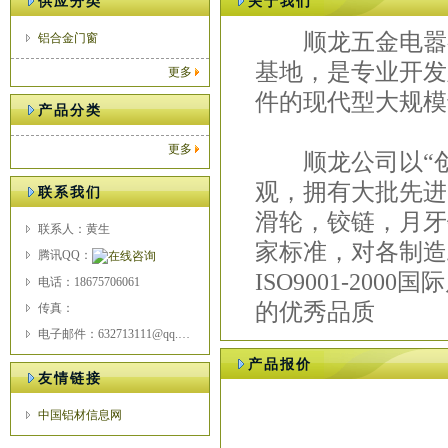
供应分类
关于我们
顺龙五金电嚣有
铝合金门窗
基地，是专业开发
更多
件的现代型大规模
产品分类
更多
顺龙公司以“创
观，拥有大批先进
联系我们
滑轮，铰链，月牙锁
联系人：黄生
家标准，对各制造
腾讯QQ：
ISO9001-2
电话：18675706061
的优秀品质
传真：
电子邮件：632713111@qq.com
产品报价
友情链接
中国铝材信息网