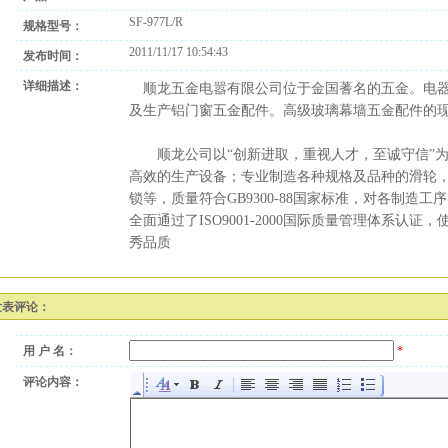
SF-977L/R
规格型号：
2011/11/17 10:54:43
发布时间：
详细描述：
顺龙五金电嚣有限公司位于金国蓍名的五金。电器
及生产铝门窗五金配件。高级玻璃幕墙五金配件的
顺龙公司以“创新进取，重视人才，至诚守信”为
高效的生产设备；专业制造各种规格及品种的滑轮
锁等，质量符合GB9300-88国家标准，对各制造
全面通过了ISO9001-2000国际质量管理体系认
秀品质
发表评论：
用 户 名：
*
评论内容：