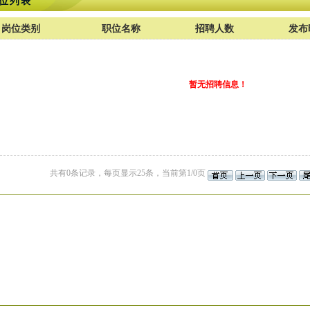
位列表
岗位类别
职位名称
招聘人数
发布
暂无招聘信息！
共有0条记录，每页显示25条，当前第1/0页