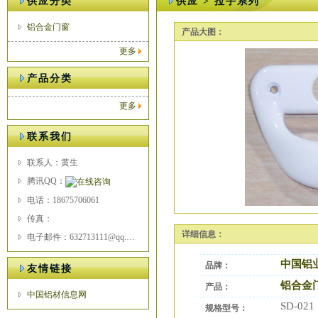
供应分类
供应 > 拉手系列
铝合金门窗
产品大图：
更多
产品分类
更多
联系我们
联系人：黄生
腾讯QQ：
电话：18675706061
传真：
详细信息：
电子邮件：632713111@qq.com
中国铝
品牌：
友情链接
铝合金
产品：
中国铝材信息网
SD-021
规格型号：