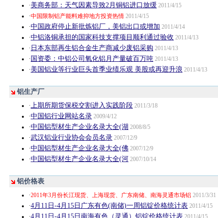
美商务部：天气因素导致2月铜铝进口放缓
·
2011/4/15
·
中国限制铝产能料难抑地方投资热情
2011/4/15
中国政府停止新批炼铝厂，美铝出口或增加
·
2011/4/14
中铝洛铜承担的国家科技支撑项目顺利通过验收
·
2011/4/13
日本东部再生铝合金生产商减少废铝采购
·
2011/4/13
国资委：中铝公司氧化铝月产量破百万吨
·
2011/4/13
美国铝业等行业巨头首季业绩乐观 美股或再迎升浪
·
2011/4/13
铝生产厂
上期所期货保税交割进入实践阶段
·
2011/3/18
中国铝行业网站名录
·
2009/4/12
中国铝型材生产企业名录大全(湖
·
2008/8/5
武汉铝业行业协会会员名录
·
2007/12/9
中国铝型材生产企业名录大全(佛
·
2007/12/9
中国铝型材生产企业名录大全(河
·
2007/10/14
铝价格表
·
2011年3月份长江现货、上海现货、广东南储、南海灵通市场铝
2011/3/31
4月11日-4月15日广东有色(南储)一周铝锭价格统计表
·
2011/4/15
4月11日-4月15日南海有色（灵通）铝锭价格统计表
·
2011/4/15