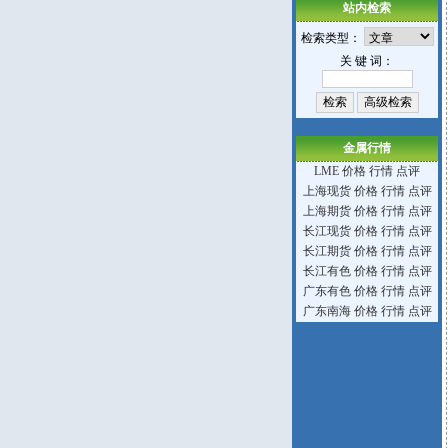
站内检索
检索类型：
关 键 词：
金属行情
LME
价格
行情
点评
上海现货
价格
行情
点评
上海期货
价格
行情
点评
长江现货
价格
行情
点评
长江期货
价格
行情
点评
长江有色
价格
行情
点评
广东有色
价格
行情
点评
广东南海
价格
行情
点评