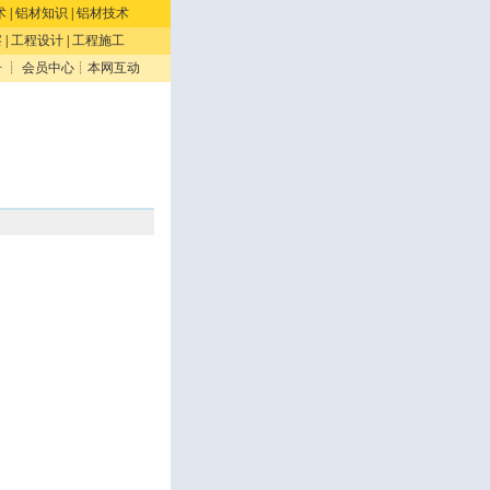
术
|
铝材知识
|
铝材技术
察
|
工程设计
|
工程施工
册
┊
会员中心
┊
本网互动