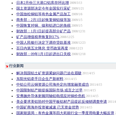
日本2月份三大港口铝库存环比增
·
2009/3/13
国土资源部决定今年全国实行采矿
·
2009/1/21
中国放松铜铝等有色金属产品加工
·
2009/1/6
商务部：2月1日起恢复铜铝镍等加
·
2009/1/5
中国恢复对铜、镍和铝进口的免税
·
2009/1/5
财政部：1月1日起提高部分矿产品
·
2008/12/31
矿产品增值税率恢复到17%
·
2008/12/25
中国人民银行决定下调存贷款基准
·
2008/12/23
百日内第五次降息 货币政策再度
·
2008/12/23
财政部：09年1月1日起进出口关税
·
2008/12/18
行业新闻
解决我国铝土矿资源紧缺问题已迫在眉睫
·
2011/4/15
东阳光铝牵手日企生产新材料
·
2011/4/15
中铝公司云铜资源公司海外定向增发融资成功
·
2011/4/15
中国限制铝产能提振国际市场 或言之过早
·
2011/4/15
安弗施外导体射频同轴铝电缆应对铜价危机
·
2011/4/15
美企要求美铝协对中国平板铝材产品提起反倾销调查申请
·
2011/4
中国矿商海外投资被减速 已无资金优势
·
2011/4/15
国家能源局：有色金属等四大耗能行业一季度用电量大幅反弹
·