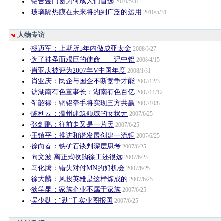
铝合金门窗为何成人们首选
·
2010/5/31
玻璃隔热膜在未来将的到广泛的运用
·
2010/5/31
人物专访
杨迈军：上期所5年内做成亚太金
·
2008/5/27
为了神圣而艰巨的使命——记中铝
·
2008/4/15
肖亚庆被评为2007年V中国年度
·
2008/1/31
肖亚庆：民企与国企不断竞争才能
·
2007/12/3
访湖南有色董事长：湖南有色百亿
·
2007/11/12
邹韶禄：铜铝牵手将实现三方共赢
·
2007/10/8
陈利云：温州建筑领域的女状元
·
2007/6/25
张剑鹏：往前走又是一片天
·
2007/6/25
王镇平：推进和谐发展创建一流铜
·
2007/6/25
徐向春：铁矿石谈判深层思考
·
2007/6/25
向文波:离正式收购徐工还很远
·
2007/6/25
马化腾：错失对付MN的好机会
·
2007/6/25
徐大麟：风投英雄是这样炼成的
·
2007/6/25
狄学昆：家族企业不属于家族
·
2007/6/25
吴少勋：“劲”干实业图报国
·
2007/6/25