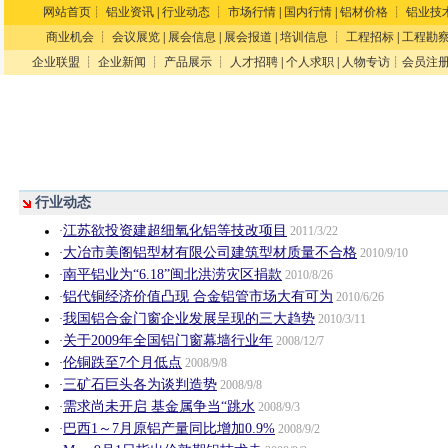
网站首页
┊
铝业资讯
|
行业动态
┊
市场行情
|
国内行情
|
铝材价格
┊
铝业技
商业机会
┊
会议展览
|
展会信息
|
展会报道
|
培训信息
┊
工程招标
|
工程勘
企业联盟
┊
企业新闻
┊
产品展示
┊
人才招聘
|
个人求职
|
人物专访
┊
会员注
行业动态
江苏欲投资建超细氧化铝等技改项目
·
2011/3/22
大冶市美阁铝型材有限公司建筑型材质量不合格
·
2010/9/10
南平铝业为“6.18”闽北洪涝灾区捐款
·
2010/8/26
铝代铜经济价值凸现 合金铝管市场大有可为
·
2010/6/26
我国铝合金门窗企业发展呈现的三大趋势
·
2010/3/11
关于2009年全国铝门窗幕墙行业年
·
2008/12/7
伦铜跌至7个月低点
·
2008/9/8
三矿石巨头各为谈判造势
·
2008/9/8
需求尚未开启 基金属争当“跳水
·
2008/9/3
巴西1～7月原铝产量同比增加0.9%
·
2008/9/2