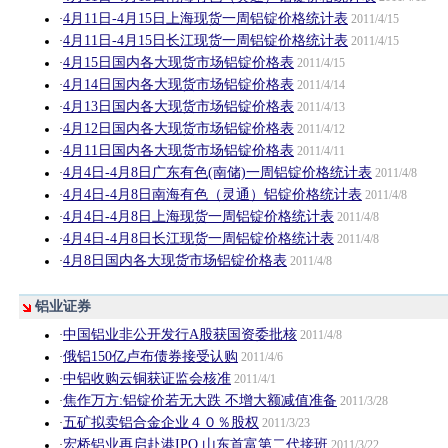
4月11日-4月15日上海现货一周铝锭价格统计表
·
2011/4/15
4月11日-4月15日长江现货一周铝锭价格统计表
·
2011/4/15
4月15日国内各大现货市场铝锭价格表
·
2011/4/15
4月14日国内各大现货市场铝锭价格表
·
2011/4/14
4月13日国内各大现货市场铝锭价格表
·
2011/4/13
4月12日国内各大现货市场铝锭价格表
·
2011/4/12
4月11日国内各大现货市场铝锭价格表
·
2011/4/11
4月4日-4月8日广东有色(南储)一周铝锭价格统计表
·
2011/4/8
4月4日-4月8日南海有色（灵通）铝锭价格统计表
·
2011/4/8
4月4日-4月8日上海现货一周铝锭价格统计表
·
2011/4/8
4月4日-4月8日长江现货一周铝锭价格统计表
·
2011/4/8
4月8日国内各大现货市场铝锭价格表
·
2011/4/8
铝业证券
中国铝业非公开发行A股获国资委批核
·
2011/4/8
俄铝150亿卢布债券接受认购
·
2011/4/6
中铝收购云铜获证监会核准
·
2011/4/1
焦作万方:铝锭价若无大跌 不增大额减值准备
·
2011/3/28
五矿拟卖铝合金企业４０％股权
·
2011/3/23
宏桥铝业再启赴港IPO 山东首富第二代接班
·
2011/3/22