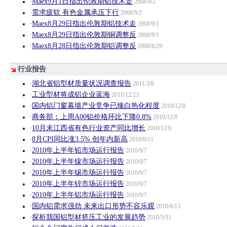
Maex9月1日指出伦敦期铝技术走
·
2008/9/2
需求疲软 有色金属承压下行
·
2008/9/2
Maex8月29日指出伦敦期铝技术走
·
2008/9/1
Maex8月29日指出伦敦期铜调整反
·
2008/9/1
Maex8月28日指出伦敦期铝调整反
·
2008/8/29
行业报告
湖北省铝型材质量状况调查报告
·
2011/3/8
工业型材将成铝企业蓝海
·
2010/12/23
国内铝门窗幕墙产业竞争已臻白热化程度
·
2010/12/8
商务部︰上周A00铝价格环比下降0.8%
·
2010/12/8
10月末江西省有色行业资产同比增长
·
2010/12/8
8月CPI同比涨3.5% 创年内新高
·
2010/9/11
2010年上半年铅市场运行报告
·
2010/9/7
2010年上半年镍市场运行报告
·
2010/9/7
2010年上半年锡市场运行报告
·
2010/9/7
2010年上半年锌市场运行报告
·
2010/9/7
2010年上半年铝市场运行报告
·
2010/9/7
国内铝需求强劲 未来出口形势不容乐观
·
2010/6/13
探析我国铝型材挤压工业的发展趋势
·
2010/5/31