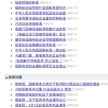
铝材焊接的标准
·
2008/8/14
隔热铝合金型材行业国标有望年内
·
2008/7/25
中华人民共和国变形铝及铝合金圆
·
2008/7/19
从使用要求谈铝合金建筑型材标准
·
2008/7/15
污水综合排放标准
·
2008/7/8
电镀污染物排放标准电镀行业的危
·
2008/7/8
《电镀企业污染物排放标准》首次
·
2008/7/8
建筑保温隔热铝合金型材国家标准
·
2008/7/8
铝及铝合金铬磷化技术标准
·
2008/7/7
中华人民共和国国家标准—推拉铝
·
2008/7/3
与建筑门窗、幕墙相关的五金件标
·
2008/7/3
“铝电解不停电技术”列入首批《
·
2008/7/1
国家有色轻金属标准审定会在南山
·
2008/7/1
政策法规
财政部、国家税务总局关于取消部分商品出口退税的通知
·
2010/6
川铝型材库存过重 行业全面步入“寒冬”
·
2009/8/31
伊朗政府鼓励对铝业下游领域进行
·
2009/4/27
财政部：关于提高有色金属等出口
·
2009/4/9
国务院：4月1日起提高有色金属等
·
2009/3/26