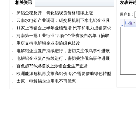
相关资讯
发表评
沪铝企稳反弹，氧化铝现货价格继续上涨
用户名：
云南水电铝产业调研：碳交易机制下水电铝企业具
备长期优势
11家上市铝企上半年业绩预增 汽车和电力成铝需求
两大增量“担当”
河南第一批工业行业“四保”企业省级白名单（摘取
铝企业）
重庆支持电解铝企业实施绿色技改
电解铝企业复产持续进行，密切关注俄乌事件进展
电解铝企业复产持续进行，密切关注俄乌事件进展
百色超75%规模以上涉铝企业生产正常
欧洲能源危机再度推高铝价 铝企需要借助绿色转型
抵御风险
太原：电解铝企业用电不再优惠