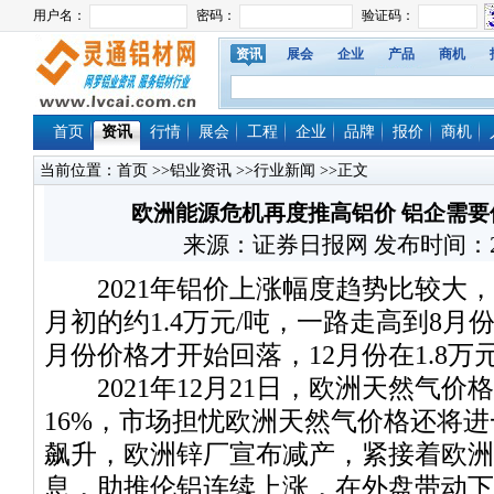
资讯
展会
企业
产品
商机
首页
资讯
行情
展会
工程
企业
品牌
报价
商机
当前位置：
首页
>>
铝业资讯
>>
行业新闻
>>正文
欧洲能源危机再度推高铝价 铝企需
来源：证券日报网 发布时间：2022/
2021年铝价上涨幅度趋势比较大，沪
月初的约1.4万元/吨，一路走高到8月份
月份价格才开始回落，12月份在1.8万
2021年12月21日，欧洲天然气价
16%，市场担忧欧洲天然气价格还将
飙升，欧洲锌厂宣布减产，紧接着欧洲
息，助推伦铝连续上涨，在外盘带动下