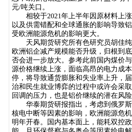
元/吨关口。
相较于2021年上半年因原材料上涨
以及供需错配和全球通胀的影响导致铝
受欧洲能源危机的影响更大。
天风期货研究所有色研究员胡佳纯
欧洲铝企减产规模能否升级，归根到底
否会进一步放大。参考此前国内煤价与
源价格继续上涨，面临高昂的电力成本
停，将导致通货膨胀和失业率上升，届
治和民生就业博弈的过程中或许会采取
回调的压力，也是铝价继续的潜在风险
华泰期货研报指出，考虑到俄罗斯
核电中断等因素的影响，欧洲能源危机
明年开春。国内基本面上，能耗双控政
能，且环保督察与冬奥会等因素给电解