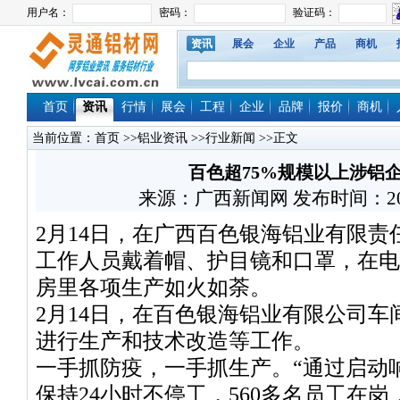
资讯
展会
企业
产品
商机
首页
资讯
行情
展会
工程
企业
品牌
报价
商机
当前位置：
首页
>>
铝业资讯
>>
行业新闻
>>正文
百色超75%规模以上涉铝
来源：广西新闻网 发布时间：2022/2
2月14日，在广西百色银海铝业有限
工作人员戴着帽、护目镜和口罩，在电
房里各项生产如火如荼。
2月14日，在百色银海铝业有限公司
进行生产和技术改造等工作。
一手抓防疫，一手抓生产。“通过启动
保持24小时不停工，560多名员工在