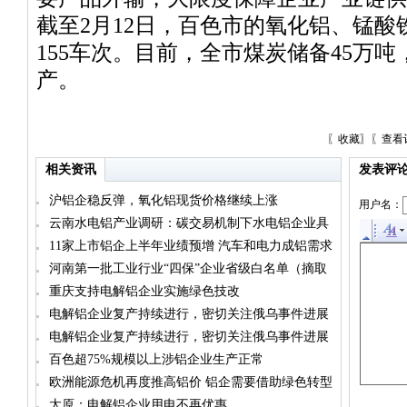
截至2月12日，百色市的氧化铝、锰
155车次。目前，全市煤炭储备45万吨
产。
〖
收藏
〗〖
查看
相关资讯
发表评
沪铝企稳反弹，氧化铝现货价格继续上涨
用户名：
云南水电铝产业调研：碳交易机制下水电铝企业具
备长期优势
11家上市铝企上半年业绩预增 汽车和电力成铝需求
两大增量“担当”
河南第一批工业行业“四保”企业省级白名单（摘取
铝企业）
重庆支持电解铝企业实施绿色技改
电解铝企业复产持续进行，密切关注俄乌事件进展
电解铝企业复产持续进行，密切关注俄乌事件进展
百色超75%规模以上涉铝企业生产正常
欧洲能源危机再度推高铝价 铝企需要借助绿色转型
抵御风险
太原：电解铝企业用电不再优惠