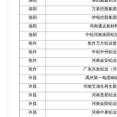
洛阳
洛阳鑫鑫铝业
洛阳
万基控股集团
洛阳
伊电控股集团
洛阳
河南通达新材
洛阳
中铝河南洛阳铝
焦作
焦作万方铝业股
焦作
中铝中州铝业
焦作
河南奋安铝业
焦作
广东兴发铝业（河
许昌
禹州第一电缆铜
许昌
河南艾浦生再生新
许昌
河南贵星铝业
许昌
河南金阳铝业
许昌
河南中泰铝业