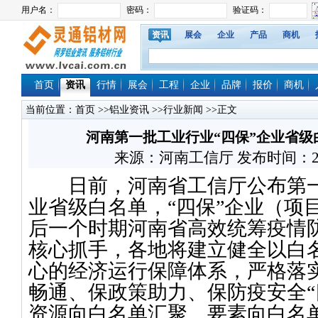
资讯
展会
企业
产品
商机
首页
资讯
行情
展会
工程
企业
品牌
报价
商机
当前位置：
首页
>>
铝业资讯
>>
行业新闻
>>正文
河南第一批工业行业“四保”企业省
来源：河南工信厅 发布时间：2022/6
日前，河南省工信厅公布第一批
业省级白名单，“四保”企业（项
后一个时期河南省高效统筹疫情
核心抓手，各地将建立健全以白
心的经济运行保障体系，严格落
畅通、保政策助力、保防疫安全“
资源向白名单汇聚、要素向白名