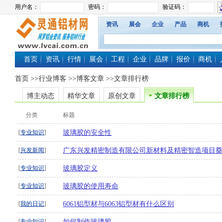
资讯
展会
企业
产品
商机
首页
资讯
行情
展会
工程
企业
品牌
报价
商机
首页
>>
行业博客
>>博客文章 >>文章排行榜
博主动态
精华文章
原创文章
文章排行榜
分类
标题
[
专业知识
]
玻璃胶的安全性
[
兴发新闻
]
广东兴发精密制造有限公司新材料及精密智造项目
[
专业知识
]
玻璃胶定义
[
专业知识
]
玻璃胶的使用寿命
[
我的日记
]
6061铝型材与6063铝型材有什么区别
[
专业知识
]
如何制作玻璃胶