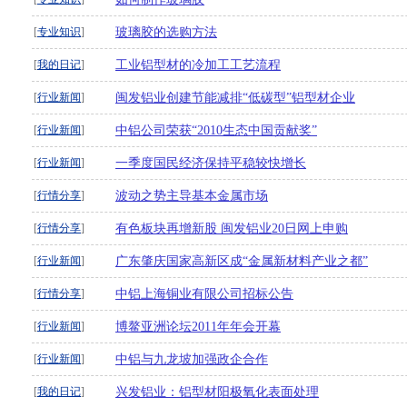
[
专业知识
]
玻璃胶的选购方法
[
我的日记
]
工业铝型材的冷加工工艺流程
[
行业新闻
]
闽发铝业创建节能减排“低碳型”铝型材企业
[
行业新闻
]
中铝公司荣获“2010生态中国贡献奖”
[
行业新闻
]
一季度国民经济保持平稳较快增长
[
行情分享
]
波动之势主导基本金属市场
[
行情分享
]
有色板块再增新股 闽发铝业20日网上申购
[
行业新闻
]
广东肇庆国家高新区成“金属新材料产业之都”
[
行情分享
]
中铝上海铜业有限公司招标公告
[
行业新闻
]
博鳌亚洲论坛2011年年会开幕
[
行业新闻
]
中铝与九龙坡加强政企合作
[
我的日记
]
兴发铝业：铝型材阳极氧化表面处理