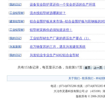
[
我的日记
]
设备安全防护罩还你一个安全舒适的生产环境
[
工业铝型材
]
流水线铝型材选哪家好？
[
建筑铝型材
]
铝合金围护板未来市场--铝合金围护板与彩钢板的对
[
工业铝型材
]
铝型材采购你必须知道这些！
[
我的日记
]
工业铝型材生产厂家的挤压生产要点（1）
[
兴发新闻
]
在万物复苏的三月，遇见兴发建筑系统
[
我的日记
]
兴发铝业专业生产6082铝合金型材
共有153条记录，每页显示25条，当前第1/7页
关于我们
-
联系我们
-
本站招
电话：(0714)8765286 传真：(0714)8765285
大冶市灵通科技有限公司 @ （43510
版权所有 © 2006-20