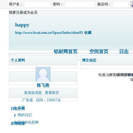
用户名：
密码：
验证码：
我要注册成为会员
happy
http://www.lvcai.com.cn/Space/Index/chen93
收藏
铝材网首页
空间首页
日志
个人资料
博主动态
电话：(0714)8765286 
大冶市灵通科技有限
关于我
版
陈飞燕
发送短消息
查看留言
广东省
访问：210417次
全部
日志分类
我的日记
中国铝材信息网
友情链接