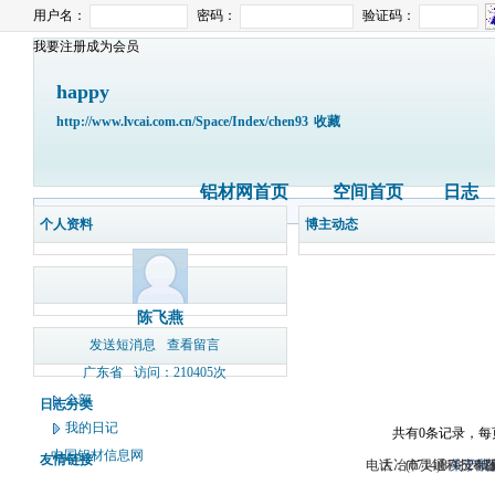
用户名：
密码：
验证码：
我要注册成为会员
happy
http://www.lvcai.com.cn/Space/Index/chen93
收藏
铝材网首页
空间首页
日志
个人资料
博主动态
陈飞燕
发送短消息
查看留言
广东省
访问：210405次
全部
日志分类
我的日记
共有0条记录，每
中国铝材信息网
友情链接
电话：(0714)8765286 
大冶市灵通科技有限
关于我
版