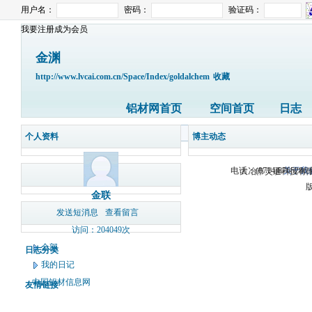
用户名：
密码：
验证码：
我要注册成为会员
金渊
http://www.lvcai.com.cn/Space/Index/goldalchem
收藏
铝材网首页
空间首页
日志
个人资料
博主动态
电话：(0714)8765286 
关于我
大冶市灵通科技有限
版
金联
发送短消息
查看留言
访问：204049次
全部
日志分类
我的日记
中国铝材信息网
友情链接