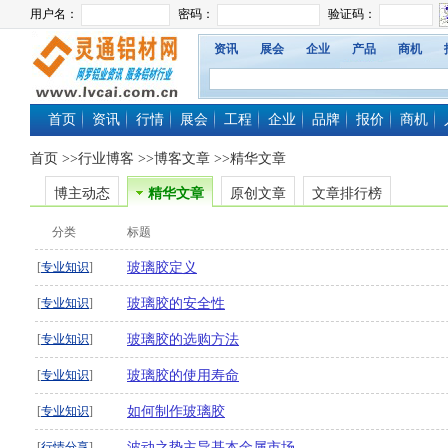
资讯
展会
企业
产品
商机
首页
资讯
行情
展会
工程
企业
品牌
报价
商机
首页
>>
行业博客
>>博客文章 >>精华文章
博主动态
精华文章
原创文章
文章排行榜
分类
标题
[
专业知识
]
玻璃胶定义
[
专业知识
]
玻璃胶的安全性
[
专业知识
]
玻璃胶的选购方法
[
专业知识
]
玻璃胶的使用寿命
[
专业知识
]
如何制作玻璃胶
[
行情分享
]
波动之势主导基本金属市场