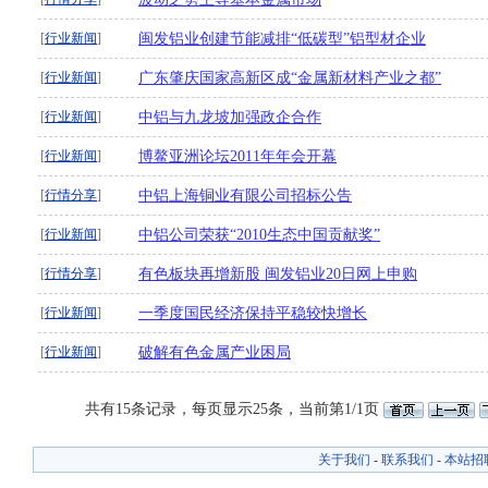
[
行业新闻
]
闽发铝业创建节能减排“低碳型”铝型材企业
[
行业新闻
]
广东肇庆国家高新区成“金属新材料产业之都”
[
行业新闻
]
中铝与九龙坡加强政企合作
[
行业新闻
]
博鳌亚洲论坛2011年年会开幕
[
行情分享
]
中铝上海铜业有限公司招标公告
[
行业新闻
]
中铝公司荣获“2010生态中国贡献奖”
[
行情分享
]
有色板块再增新股 闽发铝业20日网上申购
[
行业新闻
]
一季度国民经济保持平稳较快增长
[
行业新闻
]
破解有色金属产业困局
共有15条记录，每页显示25条，当前第1/1页
关于我们
-
联系我们
-
本站招