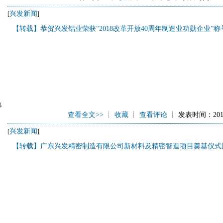
兴发新闻
[
]
【转载】恭贺兴发铝业荣获“2018改革开放40周年制造业功勋企业”称
电
北
查看全文>>
┊
收藏
┊
查看评论
┊ 发表时间：2019/
兴发新闻
[
]
【转载】广东兴发精密制造有限公司新材料及精密智造项目奠基仪式