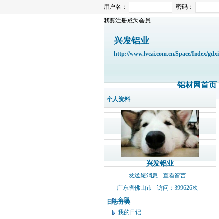
用户名：
密码：
我要注册成为会员
兴发铝业
http://www.lvcai.com.cn/Space/Index/gdx
铝材网首页
个人资料
兴发铝业
发送短消息
查看留言
广东省佛山市
访问：399626次
全部
日志分类
我的日记