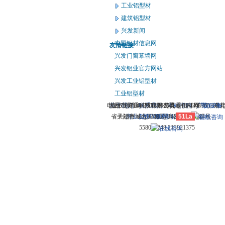
工业铝型材
建筑铝型材
兴发新闻
中国铝材信息网
友情链接
兴发门窗幕墙网
兴发铝业官方网站
兴发工业铝型材
工业铝型材
电话：(0714)8765286 传真：(0714)8765285 
大冶市灵通科技有限公司 @ （435100）湖
关于我们
版权所有 © 2006-2026灵通铝材网
-
联系我们
-
本站招聘
-
广告服务
鄂ICP备
-
省大冶市城北开发区新冶大道
子邮件：dylt2006@163.com QQ群号：
商业合作
12005698号-1
-
服务内容
51La
-
服务条款
558099248 213921375