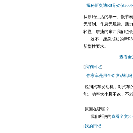
揭秘新奥迪R8骨架仅200
从原始生活的单一、慢节
无节制、作息无规律、脑
轻盈、敏捷的东西我们也
这不，瘦身成功的新R8跑
新型性要求。
&a
查看全
我的日记
[
]
你家车是用全铝发动机吗
说到汽车发动机，对汽车的
能。功率大小且不论，不老
原因在哪呢？
我们所说的
查看全文>>
我的日记
[
]