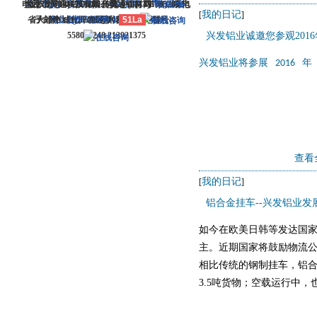
电话：(0714)8765286 传真：(0714)8765285 电
大冶市灵通科技有限公司 @ （435100）湖北
关于我们
版权所有 © 2006-2026灵通铝材网
-
联系我们
-
本站招聘
-
广告服务
鄂ICP备
-
我的日记
[
]
省大冶市城北开发区新冶大道
子邮件：dylt2006@163.com QQ群号：
商业合作
12005698号-1
-
服务内容
51La
-
服务条款
558099248 213921375
兴发铝业诚邀您参观201
兴发铝业将参展
年
2016
查看
我的日记
[
]
铝合金挂车--兴发铝业发
如今在欧美日韩等发达国家
主。近期国家将鼓励物流公
相比传统的钢制挂车，铝合
3.5吨货物；空载运行中