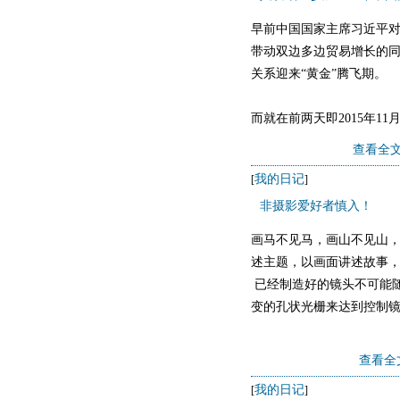
早前中国国家主席习近平
带动双边多边贸易增长的
关系迎来“黄金”腾飞期。
而就在前两天即2015年11
展览会，兴发铝业借此国
查看全文
&
我的日记
[
]
非摄影爱好者慎入！
画马不见马，画山不见山
述主题，以画面讲述故事
已经制造好的镜头不可能
变的孔状光栅来达到控制
若用单反拍视频，用支架
查看全
我的日记
[
]