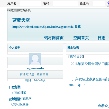
用户名：
密码：
验证码：
我要注册成为会员
蓝蓝天空
http://www.lvcai.com.cn/Space/Index/agyamenda
收藏
铝材网首页
空间首页
日志
个人资料
博主动态
我的日记
[
]
2016年第22届全国铝
agyamenda
发送短消息
查看留言
一、兴发铝业参展全国铝
访问：147599次
2016
年
3
全部
日志分类
我的日记
中国铝材信息网
友情链接
铝型材散热器
查看全