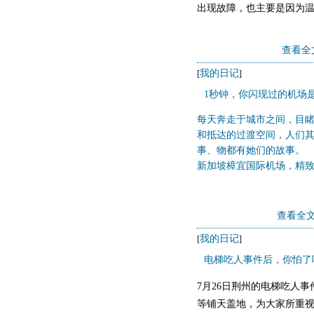
出现故障，也主要是因为
因此为了延长电子设备的
查看全
加散热器的散热面积，合理
我的日记
[
]
1秒钟，你闪现过的机场
每天奔走于城市之间，目
和抵达的过渡空间，人们
事、物都有她们的故事。
新加坡樟宜国际机场，精
查看全文
我的日记
[
]
电梯吃人事件后，你怕了
7月26日荆州的电梯吃人
等铺天盖地，为大家所重