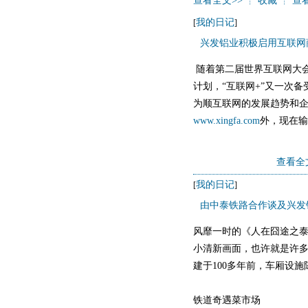
查看全文>>
┊
收藏
┊
查
我的日记
[
]
兴发铝业积极启用互联网
随着第二届世界互联网大会
计划，“互联网+”又一次
为顺互联网的发展趋势和
www.xingfa.com
外，现在输入
查看全
我的日记
[
]
由中泰铁路合作谈及兴发
风靡一时的《人在囧途之
小清新画面，也许就是许
建于100多年前，车厢设施
铁道奇遇菜市场