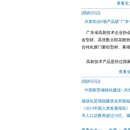
根据有关部门的统计，对于
查看全
的是减少了约1800公斤的
我的日记
[
]
兴发铝业6项产品获“广东
广东省高新技术企业协会近
金型材、高倍数太阳花散
合钝化膜门窗铝型材、幕墙
高新技术产品是经过国家
查看全
我的日记
[
]
中国新型城镇化建设--
城傎化是我国建筑业所面临
《2013中国人类发展报告
市人口总数将超过10亿。