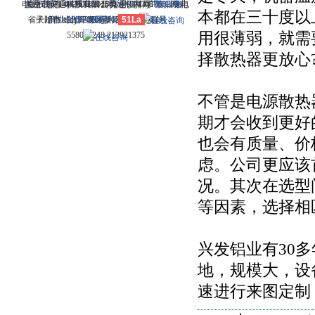
电话：(0714)8765286 传真：(0714)8765285 电
大冶市灵通科技有限公司 @ （435100）湖北
关于我们
版权所有 © 2006-2026灵通铝材网
-
联系我们
-
本站招聘
-
广告服务
鄂ICP备
-
本都在三十度以
省大冶市城北开发区新冶大道
子邮件：dylt2006@163.com QQ群号：
商业合作
12005698号-1
-
服务内容
51La
-
服务条款
用很薄弱，就需
558099248 213921375
择散热器更放心
不管是电源散热
期才会收到更好
也会有质量、价
虑。公司更应该
况。其次在选型
等因素，选择相
兴发铝业有30
地，规模大，设
速进行来图定制！