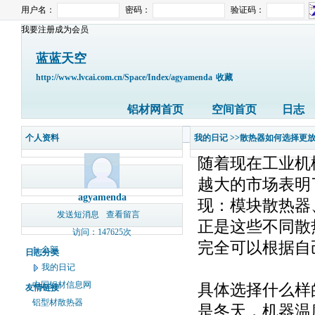
用户名：
密码：
验证码：
我要注册成为会员
蓝蓝天空
http://www.lvcai.com.cn/Space/Index/agyamenda
收藏
铝材网首页
空间首页
日志
个人资料
我的日记
>>散热器如何选择更
随着现在工业机
越大的市场表明
agyamenda
现：模块散热器
发送短消息
查看留言
正是这些不同散
访问：147625次
完全可以根据自
全部
日志分类
我的日记
中国铝材信息网
具体选择什么样
友情链接
铝型材散热器
是冬天，机器温