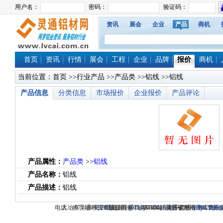
资讯
展会
企业
产品
商机
首页
资讯
行情
展会
工程
企业
品牌
报价
商机
当前位置：
首页
>>
行业产品
>>
产品类
>>
铝线
>>铝线
产品信息
分类信息
市场报价
企业报价
产品评论
产品属性：
产品类
>>
铝线
产品名称：
铝线
产品描述：
铝线
电话：(0714)8765286 传真：(0714)8765285 电子邮件：dylt2006@1
大冶市灵通科技有限公司 @ （435100）湖北省大冶市城北
关于我们
版权所有 © 2006-2026灵通铝材网
-
联系我们
-
本站招聘
-
广告服务
鄂ICP备12
-
商业