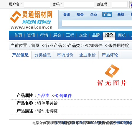
资讯
展会
企业
产品
商机
首页
资讯
行情
展会
工程
企业
品牌
报价
商机
当前位置：
首页
>>
行业产品
>>
产品类
>>
铝铸锻件
>>锻件用铸锭
产品信息
分类信息
市场报价
企业报价
产品评论
产品属性：
产品类
>>
铝铸锻件
产品名称：
锻件用铸锭
产品描述：
锻件用铸锭
电话：(0714)8765286 传真：(0714)8765285 电子邮件：dylt2006@1
大冶市灵通科技有限公司 @ （435100）湖北省大冶市城北
关于我们
版权所有 © 2006-2026灵通铝材网
-
联系我们
-
本站招聘
-
广告服务
鄂ICP备12
-
商业