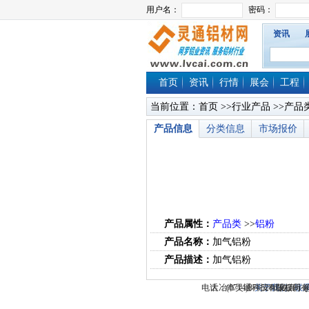
资讯
首页
资讯
行情
展会
工程
当前位置：
首页
>>
行业产品
>>
产品
产品信息
分类信息
市场报价
产品属性：
产品类
>>
铝粉
产品名称：
加气铝粉
产品描述：
加气铝粉
电话：(0714)8765286 传真：(0
大冶市灵通科技有限公司 @
关于我们
版权所有 
-
联