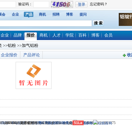
展会
企业
产品
商机
招聘
博客
提问
企业
品牌
报价
商机
人才
学院
百科
博客
会员
类
>>
铝粉
>>加气铝粉
企业报价
产品评论
收
714)8765285 电子邮件：dylt2006@163.com QQ群号：558099248 213921375
 （435100）湖北省大冶市城北开发区新冶大道
© 2006-2026灵通铝材网
系我们
-
本站招聘
-
广告服务
鄂ICP备12005698号-1
-
商业合作
-
服务内容
51La
-
服务条款