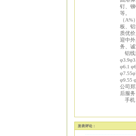
钉、铆
等。 
（A%
板、铝
质优价
迎中外
务、诚
铝线规格如
φ3.9φ3
φ6.1 φ6
φ7.55φ
φ9.55 
公司郑
后服务
手机：1
发表评论：