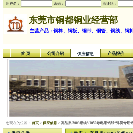
用户名：
密码：
验证码：
东莞市铜都铜业经营部
主营产品：铜棒、铜板、铜带、铜管、铜线、铜
首 页
公司介绍
产品报价
供应信息
您现在的位置：
首页
>
供应信息
> 高品质/3003铝线*/1050导电用铝线*弹簧专用