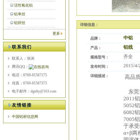
活性氧化铝
铝单丝
铝焊丝
详细信息：
更多
中铝
品牌：
联系我们
铝线
产品：
齐全
规格型号：
联系人：张涛
2015/4/
腾讯QQ：
发布时间：
电话：0769-81587175
详细描述：
高品质
传真：0769-81587375
东莞市
电子邮件：dgtdty@163.com
2011铝
5052铝
友情链接
6082铝
中国铝材信息网
7005
于承受
α+β
固溶