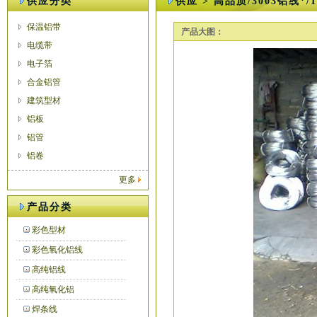
供应分类
供应 > 高品质/3003铝线*
保温铝带
产品大图：
电缆带
电子箔
合金铝管
建筑型材
铝板
铝管
铝卷
更多
产品分类
彩色型材
彩色氧化铝线
高纯铝线
高纯氧化铝
焊条线