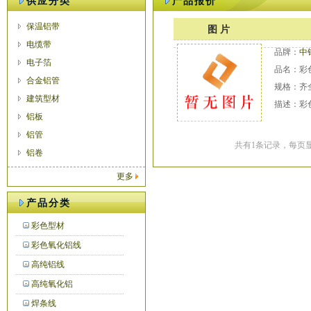
供应分类
产品报价
保温铝带
图 片
电缆带
品牌：
中
电子箔
品名：彩
合金铝管
规格：齐
建筑型材
描述：彩
铝板
铝管
共有1条记录，每页显
铝卷
更多
产品分类
彩色型材
彩色氧化铝线
高纯铝线
高纯氧化铝
焊条线