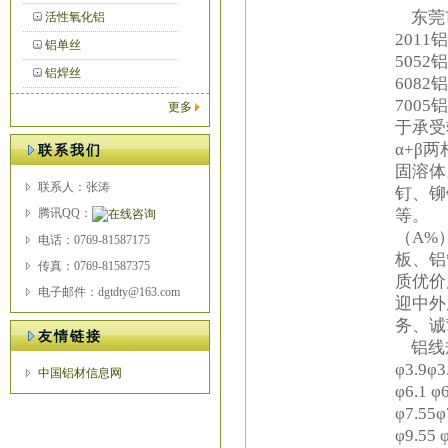
东莞市
活性氧化铝
2011铝
铝单丝
5052铝
铝焊丝
6082铝
7005
更多
于承受
α+β
联系我们
固溶
联系人：张涛
钉、铆
等。 
腾讯QQ：
（A%
电话：0769-81587175
板、铝
传真：0769-81587375
质优价
电子邮件：dgtdty@163.com
迎中外
务、诚
友情链接
铝线规格如
φ3.9φ3
中国铝材信息网
φ6.1 φ6
φ7.55φ
φ9.55 