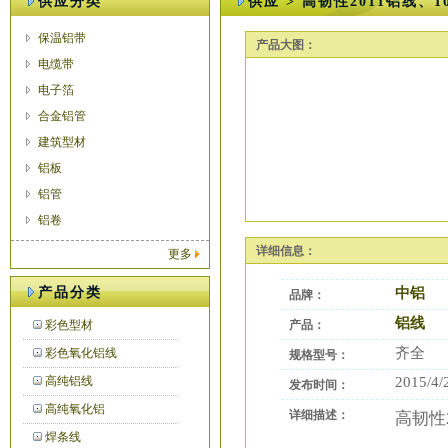
供应分类
供应 > 高韧性2011铝线、1
保温铝带
产品大图：
电缆带
电子箔
合金铝管
建筑型材
铝板
铝管
铝卷
详细信息：
更多
产品分类
中铝
品牌：
铝线
彩色型材
产品：
齐全
彩色氧化铝线
规格型号：
高纯铝线
2015/4/
发布时间：
高纯氧化铝
详细描述：
高韧性
焊条线