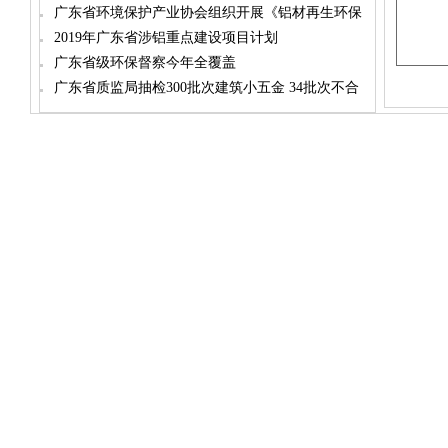
在广亚举行
广东省环境保护产业协会组织开展《铝材再生环保
抛光液》企业标准专家评审会
2019年广东省涉铝重点建设项目计划
广东省级环保督察今年全覆盖
广东省质监局抽检300批次建筑小五金 34批次不合
格