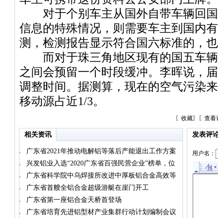
对于个别车主从国外自带车辆回国
信息的特殊情况，则需要车主到国内有
测，检测报告显示符合国六标准的，也
而对于珠三角地区现有的国五车辆
之间会预留一个时段缓冲。李晖说，届
调整时间。据测算，现在的空气污染来
移动源占近1/3。
〖
收藏
〗〖
查看
相关资讯
发表评
广东省2021年推动电解铝等落后产能退出工作方案
用户名：
兴发铝业入选“2020广东省百强民营企业”榜单，位
居第98名
广东省科学院中乌焊接所改进中厚板铝合金高效等
离子焊接技术
广东省首艘全铝合金超级游艇在崖门开工
广东省第一座铝合金天桥首登场
广东省培育先进铝型材产业集群行动计划编制会议