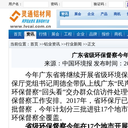
资讯
展会
企业
产品
商机
首页
资讯
行情
展会
工程
企业
品牌
报价
商机
当前位置：
首页
>>
铝业资讯
>>
行业新闻
>>正文
广东省级环保督察今
来源：中国环境报 发布时间：2018/8
今年广东省将继续开展省级环境保
保厅党组书记周德全带队上线广东“民
环保督察“回头看”交办群众信访件处
保督察工作安排。2017年，省环保厅
批督察，今年计划分三批进驻17个地
环保督察全覆盖。
省级环保督察今年在17个地市开展