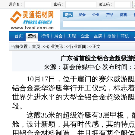
资讯
展会
企业
产品
商机
首页
资讯
行情
展会
工程
企业
品牌
报价
商机
当前位置：
首页
>>
铝业资讯
>>
行业新闻
>>正文
广东省首艘全铝合金超级游
来源：新会传媒中心 发布时间：2019/1
10月17日，位于崖门的赛尔威游艇
铝合金豪华游艇举行开工仪式，标志着
世界先进水平的大型全铝合金超级游艇
段。
这艘35米的超级游艇有3层甲板，
舱，设计新颖，具有时代感，其的特点
用铝合金材料制造，并且拥有两个船体