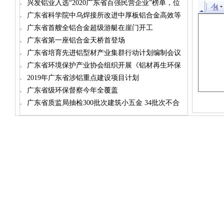
兴发铝业入选“2020广东省百强民营企业”榜单，位
居第98名
广东省科学院中乌焊接所改进中厚板铝合金高效等
离子焊接技术
广东省首艘全铝合金超级游艇在崖门开工
广东省第一座铝合金天桥首登场
广东省培育先进铝型材产业集群行动计划编制会议
在广亚举行
广东省环境保护产业协会组织开展《铝材再生环保
抛光液》企业标准专家评审会
2019年广东省涉铝重点建设项目计划
广东省级环保督察今年全覆盖
广东省质监局抽检300批次建筑小五金 34批次不合
格