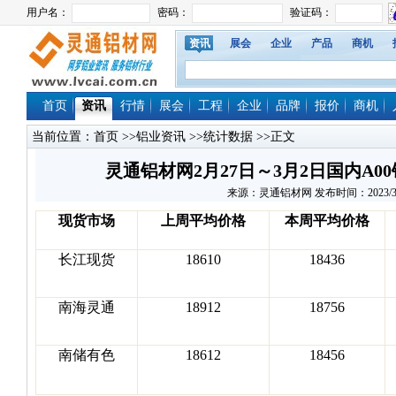
资讯
展会
企业
产品
商机
首页
资讯
行情
展会
工程
企业
品牌
报价
商机
当前位置：
首页
>>
铝业资讯
>>
统计数据
>>正文
灵通铝材网2月27日～3月2日国内A
来源：灵通铝材网 发布时间：2023/3/3 1
现货市场
上周平均价格
本周平均价格
长江现货
18610
18436
南海灵通
18912
18756
南储有色
18612
18456