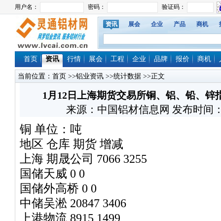
资讯
展会
企业
产品
商机
首页
资讯
行情
展会
工程
企业
品牌
报价
商机
当前位置：
首页
>>
铝业资讯
>>
统计数据
>>正文
1月12日上海期货交易所铜、铝、铅、锌
来源：中国铝材信息网 发布时间：2012/
铜 单位：吨
地区 仓库 期货 增减
上海 期晟公司 7066 3255
国储天威 0 0
国储外高桥 0 0
中储吴淞 20847 3406
上港物流 8915 1499