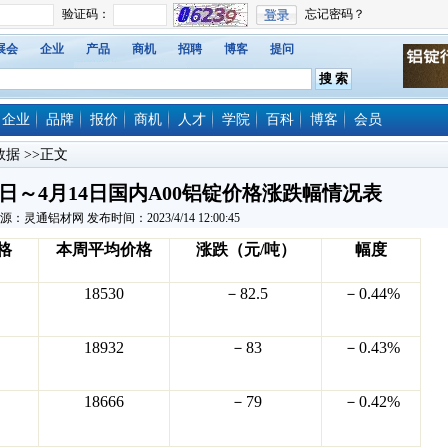
展会
企业
产品
商机
招聘
博客
提问
企业
品牌
报价
商机
人才
学院
百科
博客
会员
数据
>>正文
0日～4月14日国内A00铝锭价格涨跌幅情况表
源：灵通铝材网 发布时间：2023/4/14 12:00:45
格
本周平均价格
涨跌（元/吨）
幅度
18530
－
82.5
－
0.44%
18932
－
83
－
0.43%
18666
－
79
－
0.42%