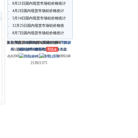
8月21日国内现货市场铝价格统计
〗
4月2日国内现货市场铝价格统计
5月14日国内现货市场铝价格统计
12月25日国内现货市场铝价格统
计
8月7日国内现货市场铝价格统计
关于我们
大冶市灵通科技有限公司 @ （435100）
版权所有 © 2006-2026灵通铝材网
电话：(0714)8765286 传真：
-
联系我们
-
本站招聘
-
广告服
鄂ICP
务
湖北省大冶市城北开发区新冶大道
-
商业合作
(0714)8765285 电子邮件：
备12005698号-1
-
服务内容
51La
-
服务条款
dylt2006@163.com QQ群号：558099248
213921375