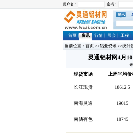
资讯
首页
资讯
行情
展会
工程
当前位置：
首页
>>
铝业资讯
>>
统计
灵通铝材网4月1
来
现货市场
上周平均价
长江现货
18612.5
南海灵通
19015
南储有色
18745