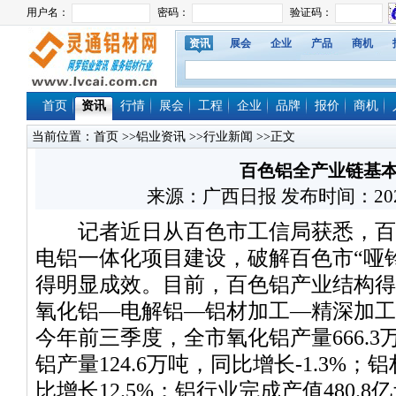
资讯
展会
企业
产品
商机
首页
资讯
行情
展会
工程
企业
品牌
报价
商机
当前位置：
首页
>>
铝业资讯
>>
行业新闻
>>正文
百色铝全产业链基
来源：广西日报 发布时间：2020/12
记者近日从百色市工信局获悉，百
电铝一体化项目建设，破解百色市“哑
得明显成效。目前，百色铝产业结构得
氧化铝—电解铝—铝材加工—精深加工
今年前三季度，全市氧化铝产量666.3
铝产量124.6万吨，同比增长-1.3%；
比增长12.5%；铝行业完成产值480.8