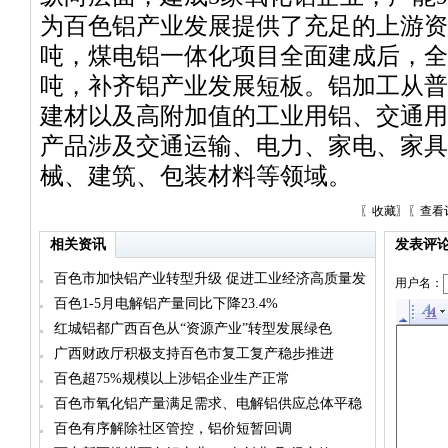
为百色铝产业发展提供了充足的上游资
吨，煤电铝一体化项目全面建成后，全
吨，补齐铝产业发展短板。铝加工从普
建材以及高附加值的工业用铝、交通用
产品涉及交通运输、电力、家电、家具
械、建筑、包装材料等领域。
〖
收藏
〗〖
查看
相关资讯
发表评
百色市加快铝产业转型升级 促进工业经济高质量发
用户名：
展
百色1-5月电解铝产量同比下降23.4%
红城铝都广西百色从“资源产业”转型发展绿色
之“铝”
广西财政厅积极支持百色市复工复产稳步推进
百色超75%规模以上涉铝企业生产正常
百色市氧化铝产量满足需求、电解铝供应总体平稳
百色有序解除社区管控，铝价短暂回调