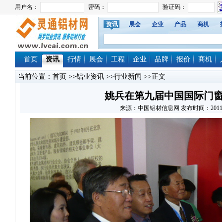
资讯
展会
企业
产品
商机
首页
资讯
行情
展会
工程
企业
品牌
报价
商机
当前位置：
首页
>>
铝业资讯
>>
行业新闻
>>正文
姚兵在第九届中国国际门
来源：中国铝材信息网 发布时间：2011/11/4