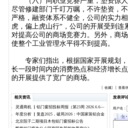
（六）同职业竞赛严重，垫资惊人
尽管修建部门千叮万嘱，不许垫资，不
严格，融资体系不健全，公司的实力相
虎，偏上虎山行”，公司的开展受到连
对提高公司的商场竞赛力。另外，商场
使整个工业管理水平得不到提高。
专家们指出，根据国家开展规划，
长一段时间内的消费热点和经济增长点
的开展提供了宽广的商场。
〖
收藏
〗〖
查看
相关资讯
发表评
灵通商机 ▏铝门窗招投标周报（第23周·2026.6.6—
用户名：
6.12）
年度分析 ▏复盘2025，破局2026：中国家装铝合金
门窗市场的生存考验与升级路径（铝门窗篇）
北京院子二期项目木包铝门窗招标公告