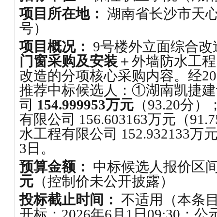
项目所在地：
湖南省长沙市天心
号）
项目概况：
9号楼外立面综合改
门窗采购及安装
＋外墙防水工程
改造的分项核心采购内容。经20
推荐中标候选人：①湖南凯捷建
司
154.999953万元
（93.20
有限公司 156.603163万元（9
水工程有限公司 152.932133万
3日。
预算金额：
中标候选人报价区
元
（控制价未公开披露）
投标截止时间：
不适用（本条
开标：2026年6月1日09:30