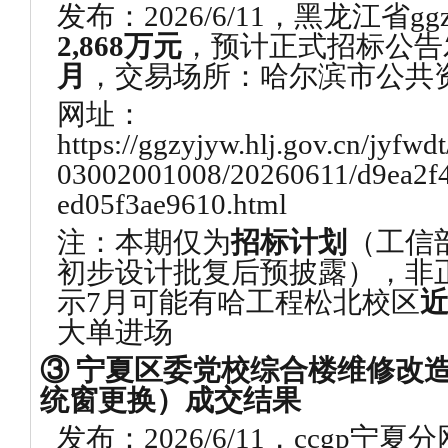
发布：2026/6/11，黑龙江省
2,868万元
，预计正式招标公告
月
，交易场所：哈尔滨市公共
网址：
https://ggzyjyw.hlj.gov.cn/jyfw
03002001008/20260611/d9ea2f4
ed05f3ae9610.html
注：本期仅为
招标计划
（工信部
初步设计批复后预披露），非
示7月可能有哈工程松北校区
近
大单进场
③ 宁夏区委党校综合楼维修改
统窗更换）成交结果
发布：2026/6/11，ccgp宁