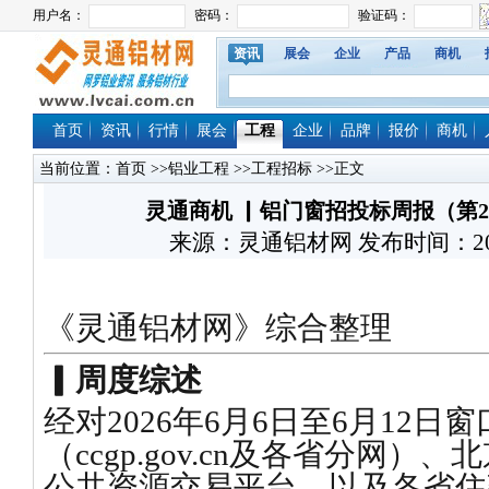
资讯
展会
企业
产品
商机
首页
资讯
行情
展会
工程
企业
品牌
报价
商机
当前位置：
首页
>>
铝业工程
>>
工程招标
>>正文
灵通商机 ▏铝门窗招投标周报（第23周·2
来源：灵通铝材网 发布时间：2026/6
《灵通铝材网》综合整理
▎周度综述
经对2026年6月6日至6月12
（ccgp.gov.cn及各省分网）
公共资源交易平台、以及各省住