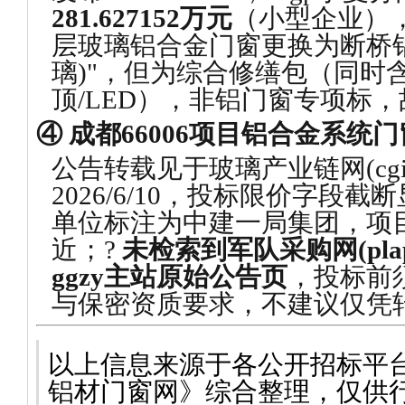
281.627152万元
（小型企业）
层玻璃铝合金门窗更换为断桥
璃)"，但为综合修缮包（同时含
顶/LED），非铝门窗专项标
④ 成都66006项目铝合金系统
公告转载见于玻璃产业链网(cgii.ib
2026/6/10，投标限价字段截断
单位标注为中建一局集团，项
近；?
未检索到军队采购网(plap.
ggzy主站原始公告页
，投标前
与保密资质要求，不建议仅凭
以上信息来源于各公开招标平
铝材门窗网》综合整理，仅供