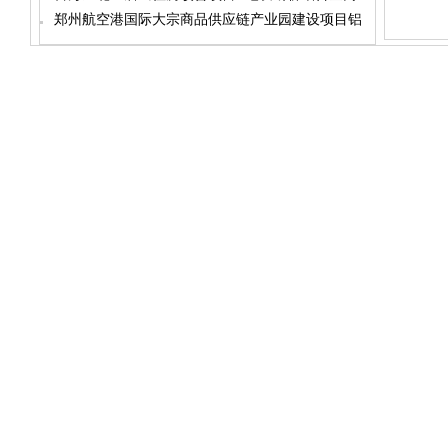
窗招标公告
郑州航空港国际大宗商品供应链产业园建设项目铝
合金门窗招标公告