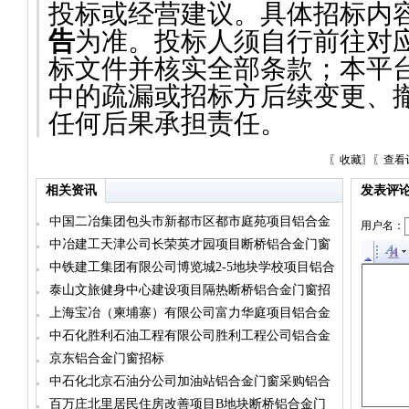
投标或经营建议。具体招标内
告
为准。投标人须自行前往对
标文件并核实全部条款；本平
中的疏漏或招标方后续变更、
任何后果承担责任。
〖
收藏
〗〖
查看
相关资讯
发表评
中国二冶集团包头市新都市区都市庭苑项目铝合金
用户名：
门窗招标
中冶建工天津公司长荣英才园项目断桥铝合金门窗
招标
中铁建工集团有限公司博览城2-5地块学校项目铝合
金门窗招标采购
泰山文旅健身中心建设项目隔热断桥铝合金门窗招
标公告
上海宝冶（柬埔寨）有限公司富力华庭项目铝合金
门窗招标
中石化胜利石油工程有限公司胜利工程公司铝合金
门窗采购铝合金门窗招标公告
京东铝合金门窗招标
中石化北京石油分公司加油站铝合金门窗采购铝合
金门窗招标公告
百万庄北里居民住房改善项目B地块断桥铝合金门