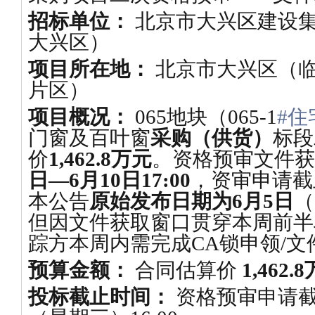
招标单位：
北京市大兴区建设
大兴区）
项目所在地：
北京市大兴区（临
片区）
项目概况：
065地块（065-1
#住
门窗及百叶窗
采购（供货）
标段
价
1,462.8万元
。资格预审文件获
日—6月10日17:00
，资审申请截
本公告
原始发布日期为6月5日
（
但因文件获取窗口贯穿本周前半
踪方本周内需完成CA锁申领/文
预算金额：
合同估算价
1,462.
投标截止时间：
资格预审申请截止