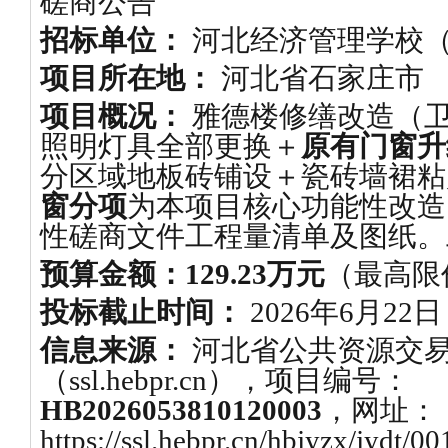
磋商公告
招标单位：
河北经济管理学校
项目所在地：
河北省石家庄市
项目概况：
雅德楼修缮改造（
照明灯具全部更换＋
原有门窗升
分区域地板砖铺设＋瓷砖墙裙粘
窗分项
为本项目核心功能性改造
性磋商文件工程量清单及图纸。
预算金额：
129.23万元
（最高限价：
投标截止时间：
2026年6月22
信息来源：
河北省公共资源交
（ssl.hebpr.cn），项目编号：
HB2026053810120003
，网址：
https://ssl.hebpr.cn/hbjyzx/jydt