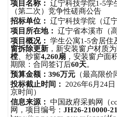
项目名称：
辽宁科技学院1-5
（第二次）竞争性磋商公告
招标单位：
辽宁科技学院（辽
项目所在地：
辽宁省本溪市（
项目概况：
学生公寓1-5舍居
窗拆除更新
，新安装窗户材质为
樘
、纱窗
4,260扇
，安装窗户面
期限：合同签订后
60天
。
预算金额：
396万元
（最高限价同
投标截止时间：
2026年6月24
京时间）
信息来源：
中国政府采购网（ccgp
网，项目编号：
JH26-210000-2