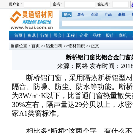
资讯
展会
企业
产品
商机
首页
资讯
行情
展会
工程
企业
品牌
报价
商机
当前位置：
首页
>>
铝业百科
>>
铝材知识
>>正文
断桥铝门窗比铝合金门窗
来源：网络 发布时间：2018/11/
断桥铝门窗，采用隔热断桥铝型材
隔音、防噪、防尘、防水等功能。断桥
为3W/㎡·K以下，比普通门窗热量散
30%左右，隔声量达29分贝以上，水
家A1类窗标准。
相比多“断桥”这两个字，有什么不