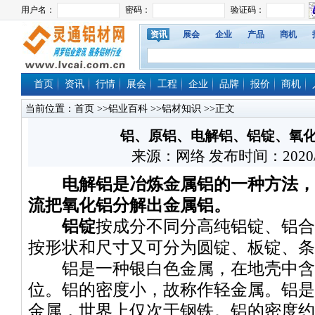
资讯
展会
企业
产品
商机
首页
资讯
行情
展会
工程
企业
品牌
报价
商机
当前位置：
首页
>>
铝业百科
>>
铝材知识
>>正文
铝、原铝、电解铝、铝锭、氧
来源：网络 发布时间：2020/5/1
电解铝是冶炼金属铝的一种方法，
流把氧化铝分解出金属铝。
铝锭
按成分不同分高纯铝锭、铝合
按形状和尺寸又可分为圆锭、板锭、条
铝是一种银白色金属，在地壳中含
位。铝的密度小，故称作轻金属。铝是
金属，世界上仅次于钢铁。铝的密度约为