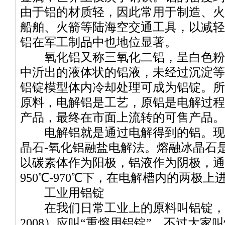
由于铝的材质轻，因此常用于制造、火
船舶、火箭等陆海空交通工具，以减轻
铝在军工制品中也地位显著。
氧化铝又称三氧化二铝，呈白色粉末
中沂出的液体状的铝液，未经过沉淀等
铝锭模型体内冷却处理可成为铝锭。所
原料，电解铝是工艺，原铝是电解过程
产品，最终在市面上流转的可售产品。
电解铝就是通过电解得到的铝。现
晶石-氧化铝融盐电解法。熔融冰晶石
以碳素体作为阳极，铝液作为阴极，通
950℃-970℃下，在电解槽内的两极
工业用铝锭
在我们日常工业上的原料叫铝锭，按国家
2008）应叫“重熔用铝锭”，不过大家