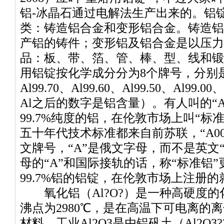
铝-冰晶石通过电解法生产出来的。铝
类：铸造铝合金和变形铝合金。铸造铝
产铝的铸件；变形铝及铝合金是以压力
品：板、带、箔、管、棒、型、线和锻
用铝锭按化学成分分为8个牌号，分别是Al99
Al99.70、Al99.60、Al99.50、Al99.0
Al之后的数字是铝含量）。有人叫的“A
99.7%纯度的铝，在伦敦市场上叫“标
五十年代技术标准都来自前苏联，“A0
文牌号，“A”是俄文字母，而不是英文
母的“A”和国际接轨的话，称“标准铝
99.7%铝的铝锭，在伦敦市场上注册
氧化铝（Al?O?）是一种高硬度的化
沸点为2980℃，是在高温下可电离的
材料。工业Al2O3是由铝矾土（Al2O3