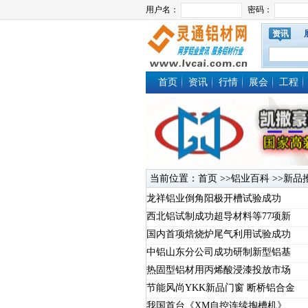
资讯
首页
资讯
行情
展会
工程
当前位置：
首页
>>
铝业百科
>>
新品
龙祥铝业倒角阳极开槽试验成功
西北铝试制成功超导材料等77项新
国内首项焙烧炉尾气利用试验成功
中铝山东分公司成功研制新型铝基
热固型铝材用丙烯酸浸漆投放市场
节能风尚YKK新品门窗 断桥铝合金
我国首台《XM自控连续掏槽机》