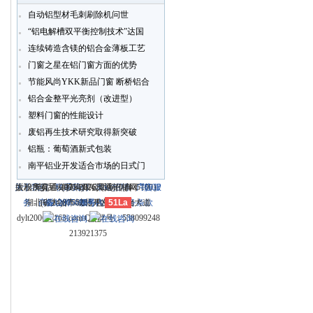
自动铝型材毛刺刷除机问世
“铝电解槽双平衡控制技术”达国
连续铸造含镁的铝合金薄板工艺
门窗之星在铝门窗方面的优势
节能风尚YKK新品门窗 断桥铝合
金
铝合金整平光亮剂（改进型）
塑料门窗的性能设计
废铝再生技术研究取得新突破
铝瓶：葡萄酒新式包装
南平铝业开发适合市场的日式门
窗
关于我们
大冶市灵通科技有限公司 @ （435100）
版权所有 © 2006-2026灵通铝材网
电话：(0714)8765286 传真：
-
联系我们
-
本站招聘
-
广告服
鄂ICP
务
湖北省大冶市城北开发区新冶大道
-
商业合作
(0714)8765285 电子邮件：
备12005698号-1
-
服务内容
51La
-
服务条款
dylt2006@163.com QQ群号：558099248
213921375