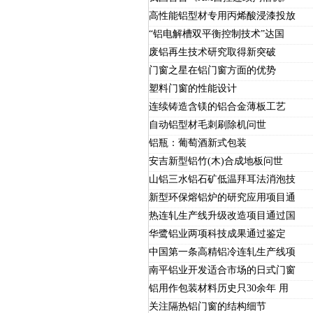
高性能铝型材专用丙烯酸浸漆投放
“铝电解槽双平衡控制技术”达国
废铝再生技术研究取得新突破
门窗之星在铝门窗方面的优势
塑料门窗的性能设计
连续铸造含镁的铝合金薄板工艺
自动铝型材毛刺刷除机问世
铝瓶：葡萄酒新式包装
安吉新型铝竹(木)合成地板问世
山铝三水铝石矿低温拜耳法消泡技
新型环保熔铝炉的研究应用项目通
热连轧生产线升级改造项目通过国
华鹭铝业两项科技成果通过鉴定
中国第一条高精铝冷连轧生产线项
南平铝业开发适合市场的日式门窗
铝用作包装材料历史只30余年 用
关注隔热铝门窗的结构细节