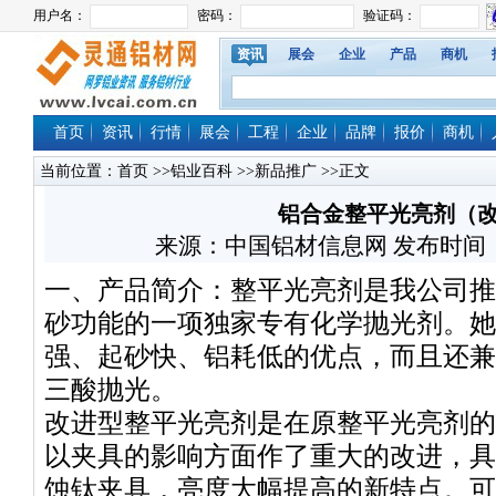
资讯
展会
企业
产品
商机
首页
资讯
行情
展会
工程
企业
品牌
报价
商机
当前位置：
首页
>>
铝业百科
>>
新品推广
>>正文
铝合金整平光亮剂（
来源：中国铝材信息网 发布时间：2006/
一、产品简介：整平光亮剂是我公司推
砂功能的一项独家专有化学抛光剂。她
强、起砂快、铝耗低的优点，而且还兼
三酸抛光。
改进型整平光亮剂是在原整平光亮剂的
以夹具的影响方面作了重大的改进，具
蚀钛夹具，亮度大幅提高的新特点。可