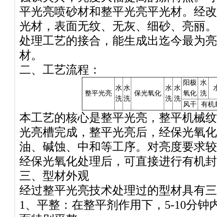
平光亮喷砂材和整平光亮平光材。经改
光材，表面无纹、无灰、细砂、亮丽。
处理工艺的接合，能生成出迄今最为亮
材。
二、工艺流程：
阳极
水
水
水
水
水
整平光亮
保光氧化
氧化
洗
洗
洗
洗
洗
风干
有机
本工艺的核心是整平光亮，整平机械纹
光亮槽完成，整平光亮后，经保光氧化
油、碱蚀、中和等工序。对亮度要求较
经保光氧化处理后，可直接进行有机封
三、型材外观
经过整平光亮技术处理过的型材具有三
1、平整：在整平剂作用下，5-10分钟