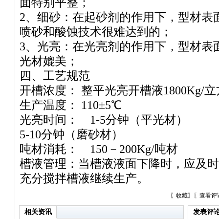
面特别平整；
2、细砂：在起砂剂的作用下，型材表
喷砂和酸蚀技术很难达到的；
3、光亮：在光亮剂的作用下，型材表
光材媲美；
四、工艺规范
开槽浓度： 整平光亮开槽液1800Kg/
生产温度： 110±5℃
光亮时间： 1-5分钟（平光材）
5-10分钟（磨砂材）
吨材消耗： 150－200Kg/吨材
槽液管理：当槽液液面下降时，应及时
充分搅拌槽液继续生产。
〖
收藏
〗〖
查看评
相关资讯
发表评