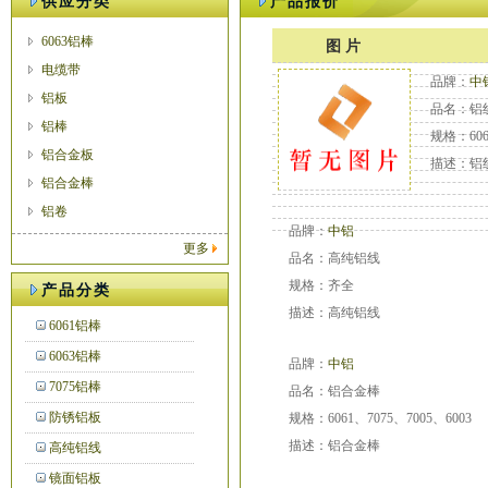
供应分类
产品报价
6063铝棒
图 片
电缆带
品牌：
中
铝板
品名：铝
铝棒
规格：606
铝合金板
描述：铝
铝合金棒
铝卷
品牌：
中铝
更多
品名：高纯铝线
规格：齐全
产品分类
描述：高纯铝线
6061铝棒
6063铝棒
品牌：
中铝
7075铝棒
品名：铝合金棒
防锈铝板
规格：6061、7075、7005、6003
描述：铝合金棒
高纯铝线
镜面铝板