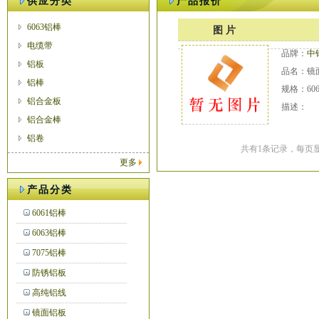
供应分类
产品报价
6063铝棒
图 片
电缆带
品牌：
中
铝板
品名：镜
铝棒
规格：606
铝合金板
描述：
铝合金棒
铝卷
共有1条记录，每页显
更多
产品分类
6061铝棒
6063铝棒
7075铝棒
防锈铝板
高纯铝线
镜面铝板